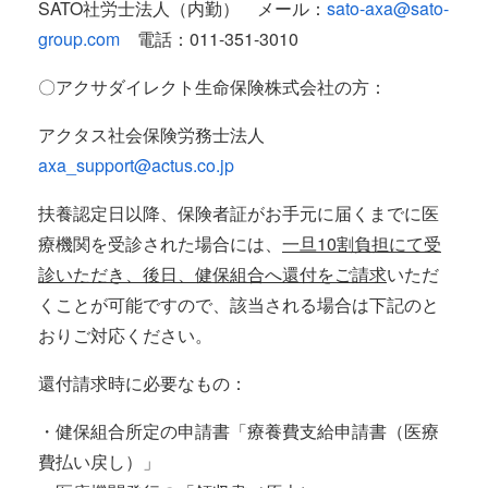
SATO社労士法人（内勤） メール：
sato-axa@sato-
group.com
電話：011-351-3010
〇アクサダイレクト生命保険株式会社の方：
アクタス社会保険労務士法人
axa_support@actus.co.jp
扶養認定日以降、保険者証がお手元に届くまでに医
療機関を受診された場合には、
一旦10割負担にて受
診いただき、後日、健保組合へ還付をご請求
いただ
くことが可能ですので、該当される場合は下記のと
おりご対応ください。
還付請求時に必要なもの：
・健保組合所定の申請書「療養費支給申請書（医療
費払い戻し）」